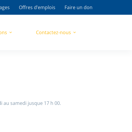
ages
Offres d’emplois
Faire un don
ons
Contactez-nous
di au samedi jusque 17 h 00.