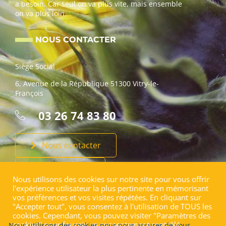
a besoin. Car seul on va plus vite, mais ensemble
on va plus loin.
NOUS CONTACTER
Siège Social
6, Avenue de la République 51300 Vitry-le-
François
03 26 74 83 80
Nous contacter
Faire un don
Nous utilisons des cookies sur notre site pour vous offrir
l'expérience utilisateur la plus pertinente en mémorisant
vos préférences et vos visites répétées. En cliquant sur
"Accepter tout", vous consentez à l'utilisation de TOUS les
cookies. Cependant, vous pouvez visiter "Paramètres des
cookies" pour fournir un consentement contrôlé.
Nous utilisons des cookies pour nous assurer de vous