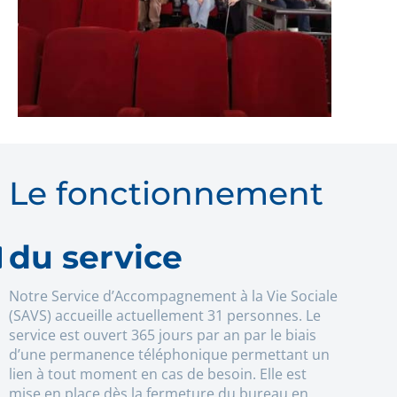
Le fonctionnement
du service
Notre Service d’Accompagnement à la Vie Sociale
(SAVS) accueille actuellement 31 personnes. Le
service est ouvert 365 jours par an par le biais
d’une permanence téléphonique permettant un
lien à tout moment en cas de besoin. Elle est
mise en place dès la fermeture du bureau en