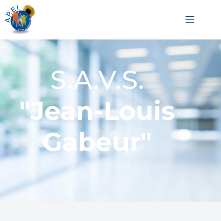
S.A.V.S.
"Jean-Louis
Gabeur"