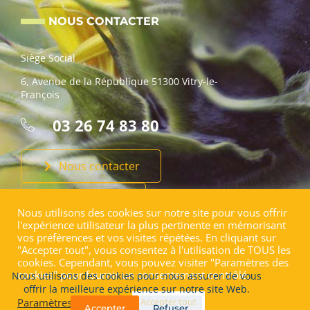
NOUS CONTACTER
Siège Social
6, Avenue de la République 51300 Vitry-le-
François
03 26 74 83 80
Nous contacter
Faire un don
Nous utilisons des cookies sur notre site pour vous offrir
l'expérience utilisateur la plus pertinente en mémorisant
vos préférences et vos visites répétées. En cliquant sur
"Accepter tout", vous consentez à l'utilisation de TOUS les
cookies. Cependant, vous pouvez visiter "Paramètres des
cookies" pour fournir un consentement contrôlé.
Nous utilisons des cookies pour nous assurer de vous
Copyright © 2026 A.P.E.I Vitry le François | Site conçu par
Aurélie
offrir la meilleure expérience sur notre site Web.
Ducret Webdesign
Paramètres de cookies
Accepter tout
Accepter
Refuser