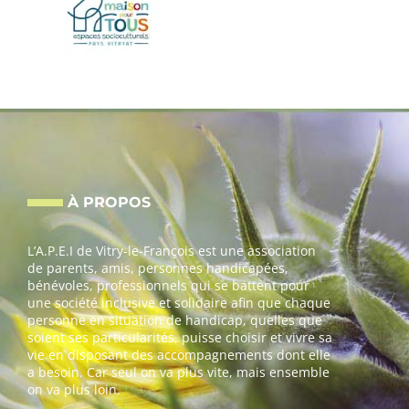
À PROPOS
L’A.P.E.I de Vitry-le-François est une association
de parents, amis, personnes handicapées,
bénévoles, professionnels qui se battent pour
une société inclusive et solidaire afin que chaque
personne en situation de handicap, quelles que
soient ses particularités, puisse choisir et vivre sa
vie en disposant des accompagnements dont elle
a besoin. Car seul on va plus vite, mais ensemble
on va plus loin.