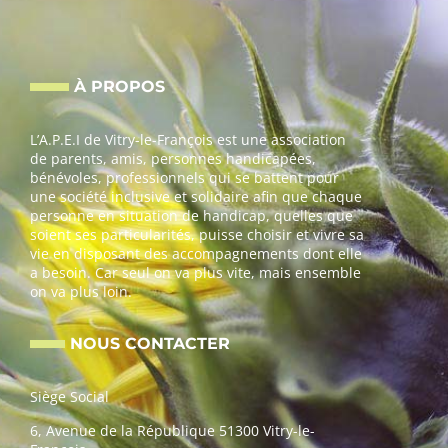
À PROPOS
L’A.P.E.I de Vitry-le-François est une association
de parents, amis, personnes handicapées,
bénévoles, professionnels qui se battent pour
une société inclusive et solidaire afin que chaque
personne en situation de handicap, quelles que
soient ses particularités, puisse choisir et vivre sa
vie en disposant des accompagnements dont elle
a besoin. Car seul on va plus vite, mais ensemble
on va plus loin.
NOUS CONTACTER
Siège Social
6, Avenue de la République 51300 Vitry-le-