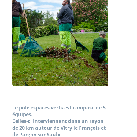
Le pôle espaces verts est composé de 5
équipes.
Celles-ci interviennent dans un rayon
de 20 km autour de Vitry le François et
de Pargny sur Saulx.