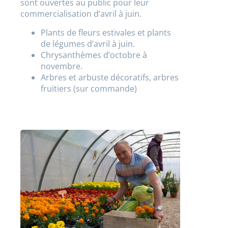
sont ouvertes au public pour leur
commercialisation d’avril à juin.
Plants de fleurs estivales et plants
de légumes d’avril à juin.
Chrysanthèmes d’octobre à
novembre.
Arbres et arbuste décoratifs, arbres
fruitiers (sur commande)