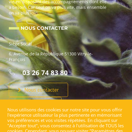
vie en disposant des accompagnements dont elle
a besoin. Car seul on va plus vite, mais ensemble
on va plus loin.
NOUS CONTACTER
Siège Social
6, Avenue de la République 51300 Vitry-le-
François
03 26 74 83 80
Nous contacter
Faire un don
Nous utilisons des cookies sur notre site pour vous offrir
l'expérience utilisateur la plus pertinente en mémorisant
vos préférences et vos visites répétées. En cliquant sur
"Accepter tout", vous consentez à l'utilisation de TOUS les
cookies. Cependant, vous pouvez visiter "Paramètres des