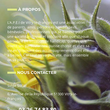
À PROPOS
L’A.P.E.I de Vitry-le-François est une association
de parents, amis, personnes handicapées,
bénévoles, professionnels qui se battent pour
une société inclusive et solidaire afin que chaque
personne en situation de handicap, quelles que
soient ses particularités, puisse choisir et vivre sa
vie en disposant des accompagnements dont elle
a besoin. Car seul on va plus vite, mais ensemble
on va plus loin.
NOUS CONTACTER
Siège Social
6, Avenue de la République 51300 Vitry-le-
François
03 26 74 83 80