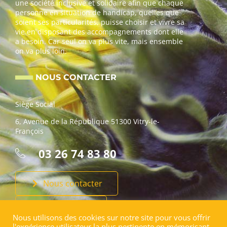
une société inclusive et solidaire afin que chaque
personne en situation de handicap, quelles que
soient ses particularités, puisse choisir et vivre sa
vie en disposant des accompagnements dont elle
a besoin. Car seul on va plus vite, mais ensemble
on va plus loin.
NOUS CONTACTER
Siège Social
6, Avenue de la République 51300 Vitry-le-
François
03 26 74 83 80
Nous contacter
Faire un don
Nous utilisons des cookies sur notre site pour vous offrir
l'expérience utilisateur la plus pertinente en mémorisant