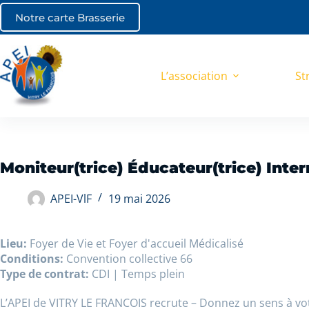
Notre carte Brasserie
L’association
St
Moniteur(trice) Éducateur(trice) Inter
APEI-VlF
19 mai 2026
Lieu:
Foyer de Vie et Foyer d'accueil Médicalisé
Conditions:
Convention collective 66
Type de contrat:
CDI | Temps plein
L’APEI de VITRY LE FRANCOIS recrute – Donnez un sens à vo