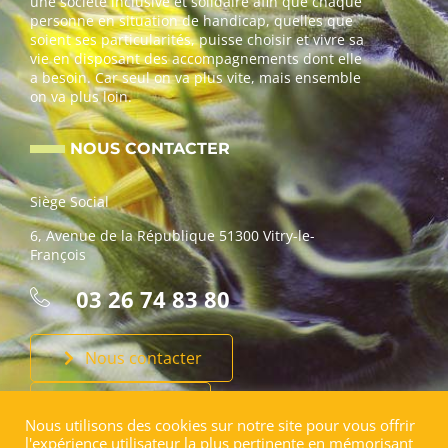
une société inclusive et solidaire afin que chaque
personne en situation de handicap, quelles que
soient ses particularités, puisse choisir et vivre sa
vie en disposant des accompagnements dont elle
a besoin. Car seul on va plus vite, mais ensemble
on va plus loin.
NOUS CONTACTER
Siège Social
6, Avenue de la République 51300 Vitry-le-
François
03 26 74 83 80
Nous contacter
Faire un don
Nous utilisons des cookies sur notre site pour vous offrir
l'expérience utilisateur la plus pertinente en mémorisant