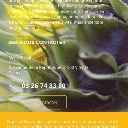
une société inclusive et solidaire afin que chaque
personne en situation de handicap, quelles que
soient ses particularités, puisse choisir et vivre sa
vie en disposant des accompagnements dont elle
a besoin. Car seul on va plus vite, mais ensemble
on va plus loin.
NOUS CONTACTER
Siège Social
6, Avenue de la République 51300 Vitry-le-
François
03 26 74 83 80
Nous contacter
Faire un don
Nous utilisons des cookies sur notre site pour vous offrir
l'expérience utilisateur la plus pertinente en mémorisant