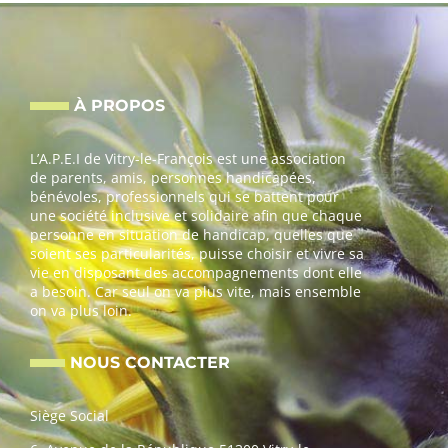
À PROPOS
L’A.P.E.I de Vitry-le-François est une association
de parents, amis, personnes handicapées,
bénévoles, professionnels qui se battent pour
une société inclusive et solidaire afin que chaque
personne en situation de handicap, quelles que
soient ses particularités, puisse choisir et vivre sa
vie en disposant des accompagnements dont elle
a besoin. Car seul on va plus vite, mais ensemble
on va plus loin.
NOUS CONTACTER
Siège Social