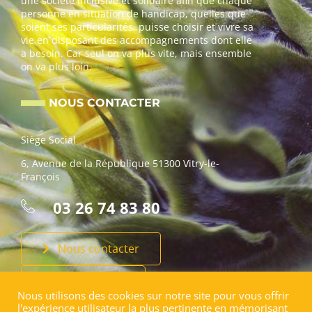
une société inclusive et solidaire afin que chaque
personne en situation de handicap, quelles que
soient ses particularités, puisse choisir et vivre sa
vie en disposant des accompagnements dont elle
a besoin. Car seul on va plus vite, mais ensemble
on va plus loin.
NOUS CONTACTER
Siège Social
6, Avenue de la République 51300 Vitry-le-
François
03 26 74 83 80
Nous contacter
Faire un don
Nous utilisons des cookies sur notre site pour vous offrir
l'expérience utilisateur la plus pertinente en mémorisant