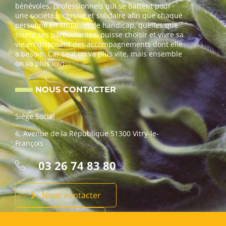
bénévoles, professionnels qui se battent pour
une société inclusive et solidaire afin que chaque
personne en situation de handicap, quelles que
soient ses particularités, puisse choisir et vivre sa
vie en disposant des accompagnements dont elle
a besoin. Car seul on va plus vite, mais ensemble
on va plus loin.
NOUS CONTACTER
Siège Social
6, Avenue de la République 51300 Vitry-le-
François
03 26 74 83 80
Nous contacter
Faire un don