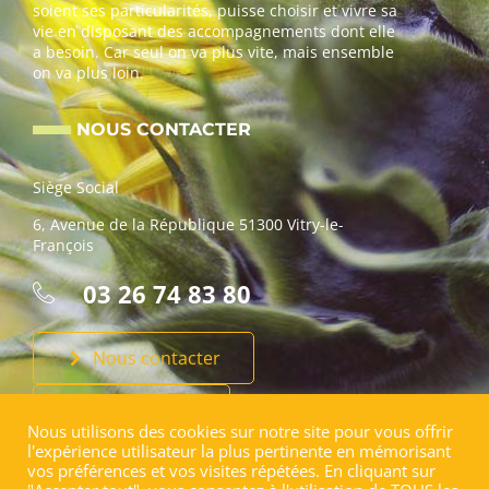
soient ses particularités, puisse choisir et vivre sa
vie en disposant des accompagnements dont elle
a besoin. Car seul on va plus vite, mais ensemble
on va plus loin.
NOUS CONTACTER
Siège Social
6, Avenue de la République 51300 Vitry-le-
François
03 26 74 83 80
Nous contacter
Faire un don
Nous utilisons des cookies sur notre site pour vous offrir
l'expérience utilisateur la plus pertinente en mémorisant
vos préférences et vos visites répétées. En cliquant sur