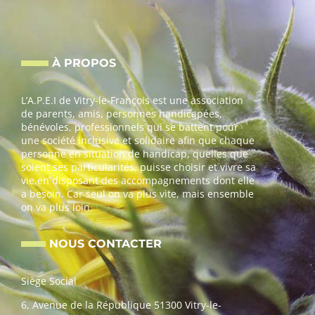
À PROPOS
L’A.P.E.I de Vitry-le-François est une association
de parents, amis, personnes handicapées,
bénévoles, professionnels qui se battent pour
une société inclusive et solidaire afin que chaque
personne en situation de handicap, quelles que
soient ses particularités, puisse choisir et vivre sa
vie en disposant des accompagnements dont elle
a besoin. Car seul on va plus vite, mais ensemble
on va plus loin.
NOUS CONTACTER
Siège Social
6, Avenue de la République 51300 Vitry-le-