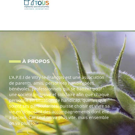
À PROPOS
L’A.P.E.I de Vitry-le-François est une association
de parents, amis, personnes handicapées,
bénévoles, professionnels qui se battent pour
une société inclusive et solidaire afin que chaque
personne en situation de handicap, quelles que
soient ses particularités, puisse choisir et vivre sa
vie en disposant des accompagnements dont elle
a besoin. Car seul on va plus vite, mais ensemble
on va plus loin.