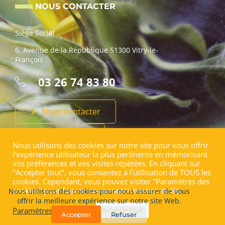
NOUS CONTACTER
Siège Social
6, Avenue de la République 51300 Vitry-le-
François
03 26 74 83 80
Nous contacter
Faire un don
Nous utilisons des cookies sur notre site pour vous offrir
l'expérience utilisateur la plus pertinente en mémorisant
vos préférences et vos visites répétées. En cliquant sur
"Accepter tout", vous consentez à l'utilisation de TOUS les
cookies. Cependant, vous pouvez visiter "Paramètres des
cookies" pour fournir un consentement contrôlé.
Nous utilisons des cookies pour nous assurer de vous
Copyright © 2026 A.P.E.I Vitry le François | Site conçu par
Aurélie
offrir la meilleure expérience sur notre site Web.
Ducret Webdesign
Paramètres de cookies
Accepter tout
Accepter
Refuser
Mentions légales
|
Politique relative aux cookies
|
Politique de
confidentialité