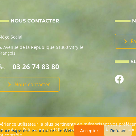
NOUS CONTACTER
N
Siège Social
Fa
6, Avenue de la République 51300 Vitry-le-
François
S
03 26 74 83 80
Nous contacter
xpérience utilisateur la plus pertinente en mémorisant vos préfére
 consentez à l'utilisation de TOUS les cookies. Cependant, vous po
lleure expérience sur notre site Web.
Accepter
Refuser
 Webdesign
Me
t contrôlé.