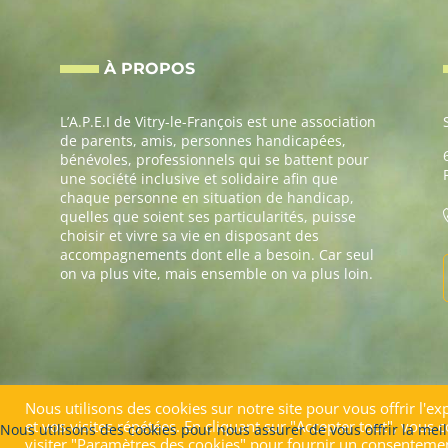
À PROPOS
L’A.P.E.I de Vitry-le-François est une association
de parents, amis, personnes handicapées,
bénévoles, professionnels qui se battent pour
une société inclusive et solidaire afin que
chaque personne en situation de handicap,
quelles que soient ses particularités, puisse
choisir et vivre sa vie en disposant des
accompagnements dont elle a besoin. Car seul
on va plus vite, mais ensemble on va plus loin.
Nous utilisons des cookies sur notre site pour vous offrir l'e
et vos visites répétées. En cliquant sur "Accepter tout", vous
Nous utilisons des cookies pour nous assurer de vous offrir la mei
Copyright © 2026 A.P.E.I Vitry le François | Site conçu par
Aurélie Ducret
visiter "Paramètres des cookies" pour fournir un consentemen