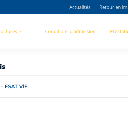
Actualités
Retour en im
ructures
Conditions d’admission
Prestati
is
 – ESAT VlF